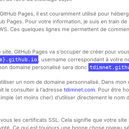
itHub Pages, il est couramment utilisé pour héberger
Hub Pages. Pour votre information, je suis en train d
AWS. Ces quelques lignes me permettent de commenc
e site, GitHub Pages va s’occuper de créer pour vo
e}.github.io
, username correspondant à votre no
mon domaine personalisé sera donc
tdimnet.gith
d’utiliser un nom de domaine personnalisé. Dans mon c
it le consulter à l’adresse
tdimnet.com
. Pour être h
 simple (et moins cher) d’utiliser directement le no
us les certificats SSL. Cela signifie que votre site s
rypté. Ce qui est toujours une bonne chose niveau sé