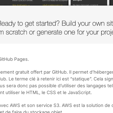
GitHub Pages.
ment gratuit offert par GitHub. Il permet d’héberge
ub. Le terme clé à retenir ici est “statique”. Cela si
ous sera donc pas possible d’utiliser des langages t
utiliser le HTML, le CSS et le JavaScript.
ici avec AWS et son service S3. AWS est la solution d
et de faire du stockage objet.